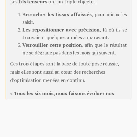
Les
fils tenseurs
ont un triple objectif :
Accrocher les tissus affaissés
, pour mieux les
saisir.
Les repositionner avec précision
, là où ils se
trouvaient quelques années auparavant.
Verrouiller cette position
, afin que le résultat
ne se dégrade pas dans les mois qui suivent.
Ces trois étapes sont la base de toute pose réussie,
mais elles sont aussi au cœur des recherches
d’optimisation menées en continu.
« Tous les six mois, nous faisons évoluer nos
techniques pour que chaque intervention soit
encore plus précise, plus stable et plus invisible. »
ACCROCHER MIEUX, SANS MARQUER