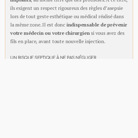
ils exigent un respect rigoureux des règles d’asepsie
lors de tout geste esthétique ou médical réalisé dans
la même zone. Il est donc
indispensable de prévenir
votre médecin ou votre chirurgien
si vous avez des
fils en place, avant toute nouvelle injection.
UN RISQUE SEPTIQUE À NE PAS NÉGLIGER
Les fils doivent être protégés de tout risque
d’infection. Une injection mal réalisée, sans asepsie
parfaite, peut exposer ces implants à une
contamination bactérienne
, avec des conséquences
potentiellement graves. C’est pourquoi
le respect
des protocoles médicaux est impératif
.
MÉFIEZ-VOUS DES INJECTIONS PRATIQUÉES
ILLÉGALEMENT