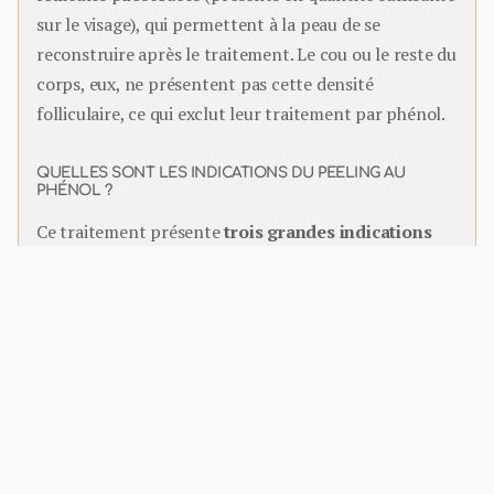
sur le visage), qui permettent à la peau de se
reconstruire après le traitement. Le cou ou le reste du
corps, eux, ne présentent pas cette densité
folliculaire, ce qui exclut leur traitement par phénol.
QUELLES SONT LES INDICATIONS DU PEELING AU
PHÉNOL ?
Ce traitement présente
trois grandes indications
principales
:
Les rides profondes
: Le phénol est le
traitement le plus efficace pour traiter les rides
marquées, bien au-delà des résultats obtenus
par laser CO
ou autres techniques de
2
resurfaçage.
Le contour de l’œil
: Sur la paupière inférieure,
où les autres traitements sont souvent